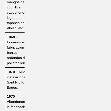
mangos de
cuchillos,
capuchones,
juguetes,
tapones para
Albiac, etc.
1968
–
Pioneros en la
fabricación de
barras
redondas de
polipropileno.
1970
– Nuevas
instalaciones en
Sant Fruitós de
Bages.
1975
–
Abandonamos
la fabricación