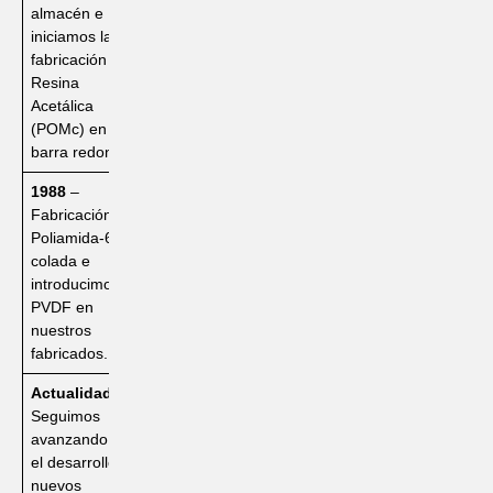
almacén e
iniciamos la
fabricación en
Resina
Acetálica
(POMc) en
barra redonda.
1988
–
Fabricación de
Poliamida-6
colada e
introducimos el
PVDF en
nuestros
fabricados.
Actualidad
–
Seguimos
avanzando en
el desarrollo de
nuevos