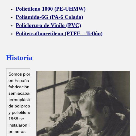
Polietileno 1000 (PE-UHMW)
Poliamida-6G (PA-6 Colada)
Policloruro de Vinilo (PVC)
Politetrafluoretileno (PTFE – Teflón)
Historia
Somos pioneros
en España en la
fabricación de
semiacabados
termoplásticos
de polipropileno
y polietileno. En
1968 se
instalaron las
primeras