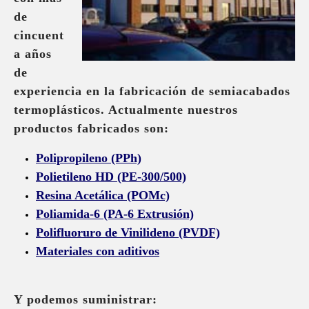
de
cincuent
a años
de
experiencia en la fabricación de semiacabados
termoplásticos. Actualmente nuestros
productos fabricados son:
Polipropileno (PPh)
Polietileno HD (PE-300/500)
Resina Acetálica (POMc)
Poliamida-6 (PA-6 Extrusión)
Polifluoruro de Vinilideno (PVDF)
Materiales con aditivos
Y podemos suministrar: