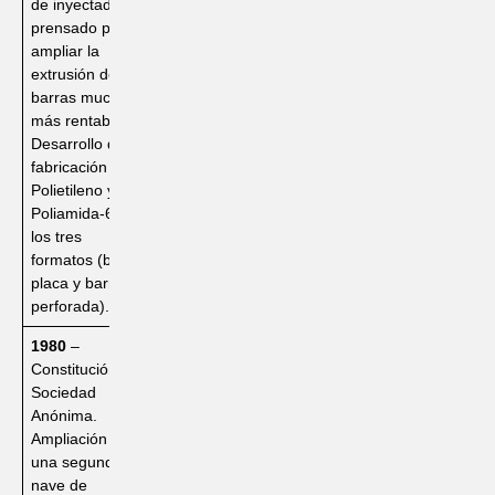
de inyectado y
prensado para
ampliar la
extrusión de
barras mucho
más rentable.
Desarrollo de la
fabricación de
Polietileno y
Poliamida-6 en
los tres
formatos (barra,
placa y barra
perforada).
1980
–
Constitución de
Sociedad
Anónima.
Ampliación a
una segunda
nave de