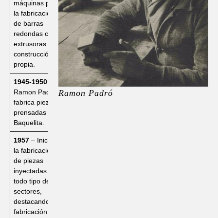
máquinas para
la fabricación
de barras
redondas con
extrusoras de
construcción
propia.
1945-1950
–
Ramon Padró
Ramon Padró
fabrica piezas
prensadas de
Baquelita.
1957
– Inicio de
la fabricación
de piezas
inyectadas para
todo tipo de
sectores,
destacando la
fabricación de