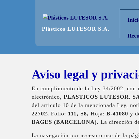
Saltar
al
Inici
contenido
Plásticos LUTESOR S.A.
Recu
Aviso legal y privac
En cumplimiento de la Ley 34/2002, con ú
electrónico,
PLASTICOS LUTESOR, SA
del artículo 10 de la mencionada Ley, not
22702,
Folio:
111, S8,
Hoja:
B-41080
y d
BAGES (BARCELONA)
. La dirección d
La navegación por acceso o uso de la pág