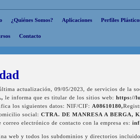
o
¿Quiénes Somos?
Aplicaciones
Perfiles Plástico
rsos
Contacto
idad
ltima actualización, 09/05/2023, de servicios de la s
,
le informa que es titular de los sitios web:
https://
ifica los siguientes datos: NIF/CIF:
A08610180,
Regist
omicilio social:
CTRA. DE MANRESA A BERGA, KM
e correo electrónico de contacto con la empresa es:
in
ina web y todos los subdominios y directorios incluid