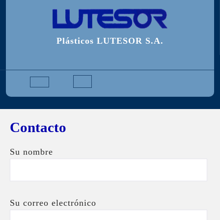
Saltar
al
contenido
Plásticos LUTESOR S.A.
Botón
de
Contacto
apertura
Su nombre
Su correo electrónico