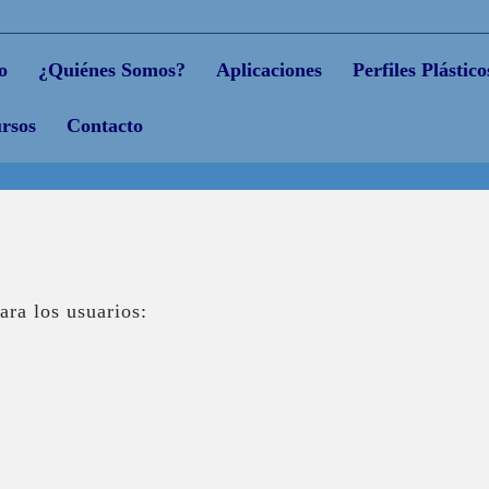
o
¿Quiénes Somos?
Aplicaciones
Perfiles Plástico
rsos
Contacto
ara los usuarios: