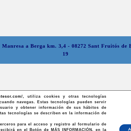
e Manresa a Berga km. 3,4 - 08272 Sant Fruitós de B
19
Desplazar
hacia
arriba
lutesor.com/
, utiliza cookies y otras tecnologías
cuando navegas. Estas tecnologías pueden servir
usuario y obtener información de sus hábitos de
as tecnologías se describen en la información de
rceros para el acceso y registro al formulario de
A
recibirá en el Botón de
MÁS INFORMACIÓN
, en la