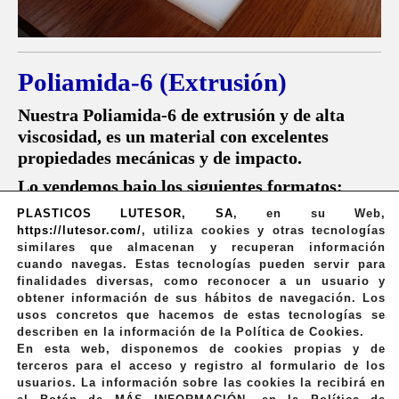
Poliamida-6 (Extrusión)
Nuestra Poliamida-6 de extrusión y de alta
viscosidad, es un material con excelentes
propiedades mecánicas y de impacto.
Lo vendemos bajo los siguientes formatos:
PLASTICOS LUTESOR, SA
,
en su Web,
Barra redonda de ø8 a ø200 mm.
https://lutesor.com/
, utiliza cookies y otras tecnologías
similares que almacenan y recuperan información
Placa de 3 a 60 mm.
cuando navegas. Estas tecnologías pueden servir para
Barra perforada de ø40 a ø300 mm.
finalidades diversas, como reconocer a un usuario y
obtener información de sus hábitos de navegación. Los
Otros formatos
usos concretos que hacemos de estas tecnologías se
describen en la información de la Política de Cookies.
En esta web, disponemos de cookies propias y de
terceros para el acceso y registro al formulario de los
usuarios. La información sobre las cookies la recibirá en