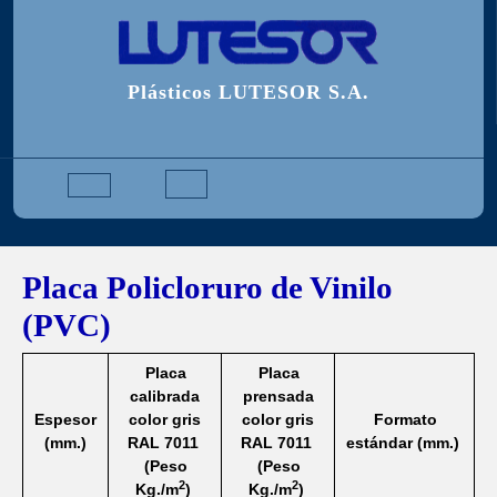
Saltar
al
contenido
Plásticos LUTESOR S.A.
Botón
de
Placa Policloruro de Vinilo
apertura
(PVC)
Placa
Placa
calibrada
prensada
Espesor
color gris
color gris
Formato
(mm.)
RAL 7011
RAL 7011
estándar (mm.)
(Peso
(Peso
2
2
Kg./m
)
Kg./m
)