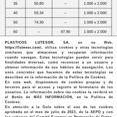
35
50,80
–
1.000 x 2.000
40
59,34
–
1.000 x 2.000
50
74,30
–
1.000 x 2.000
60
–
87,90
1.000 x 2.000
80
–
118,66
1.000 x 1.000
PLASTICOS LUTESOR, SA
,
en su Web,
https://lutesor.com/
, utiliza cookies y otras tecnologías
100
–
148,64
1.000 x 1.000
similares que almacenan y recuperan información
cuando navegas. Estas tecnologías pueden servir para
Para espesores de 1 a 30 mm, posibilidad de
finalidades diversas, como reconocer a un usuario y
obtener información de sus hábitos de navegación. Los
formato 1.500 x 3.000 mm.
usos concretos que hacemos de estas tecnologías se
describen en la información de la Política de Cookies.
En esta web, disponemos de cookies propias y de
terceros para el acceso y registro al formulario de los
usuarios. La información sobre las cookies la recibirá en
el Botón de
MÁS INFORMACIÓN
, en la Política de
Cookies.
En atención a la Guía sobre el uso de las cookies
aprobada en el mes de julio de 2023, de la AEPD y con
los criterios del Comité Europeo en Protección de Datos,