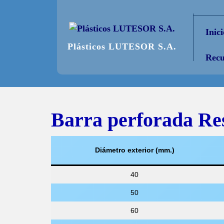
Saltar
al
Inici
contenido
Plásticos LUTESOR S.A.
Recu
Barra perforada Re
Diámetro exterior (mm.)
40
50
60