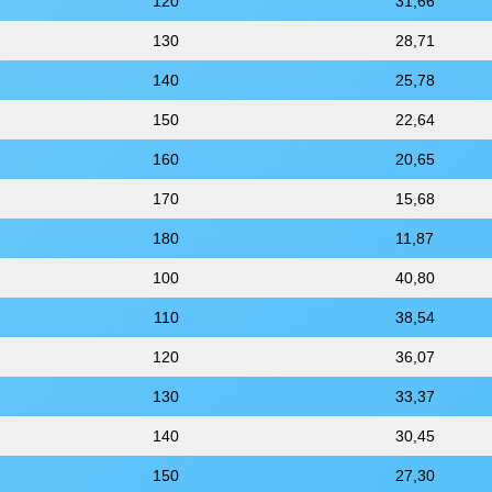
120
31,66
130
28,71
140
25,78
150
22,64
160
20,65
170
15,68
180
11,87
100
40,80
110
38,54
120
36,07
130
33,37
140
30,45
150
27,30