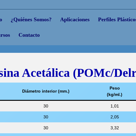
o
¿Quiénes Somos?
Aplicaciones
Perfiles Plástico
rsos
Contacto
sina Acetálica (POMc/Delr
Peso
Diámetro interior (mm.)
(kg/ml.)
30
1,01
30
2,05
30
3,32