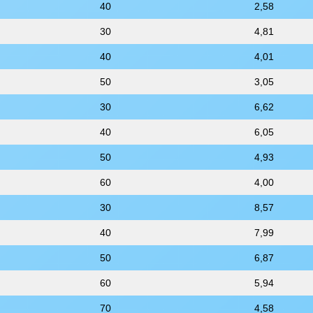
40
2,58
30
4,81
40
4,01
50
3,05
30
6,62
40
6,05
50
4,93
60
4,00
30
8,57
40
7,99
50
6,87
60
5,94
70
4,58