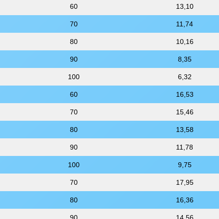
60
13,10
70
11,74
80
10,16
90
8,35
100
6,32
60
16,53
70
15,46
80
13,58
90
11,78
100
9,75
70
17,95
80
16,36
90
14,56