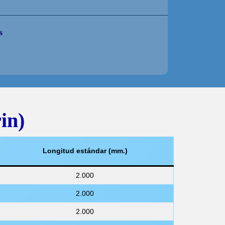
s
in)
Longitud estándar (mm.)
2.000
2.000
2.000