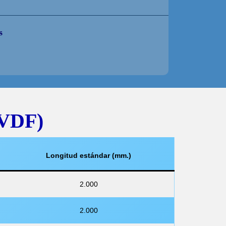
s
PVDF)
Longitud estándar (mm.)
2.000
2.000