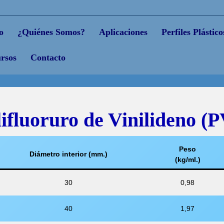
o
¿Quiénes Somos?
Aplicaciones
Perfiles Plástico
rsos
Contacto
ifluoruro de Vinilideno (
Peso
Diámetro interior (mm.)
(kg/ml.)
30
0,98
40
1,97