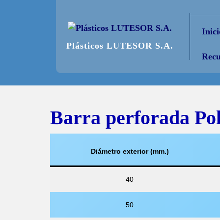
Saltar
al
Inici
contenido
Plásticos LUTESOR S.A.
Recu
Barra perforada Pol
Diámetro exterior (mm.)
40
50