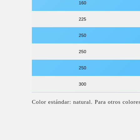
160
225
250
250
250
300
Color estándar: natural. Para otros colore