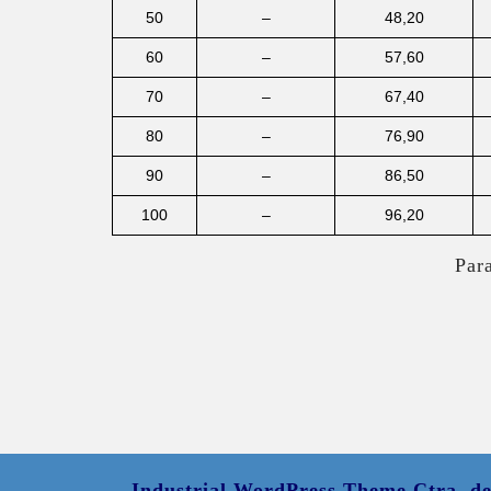
50
–
48,20
60
–
57,60
70
–
67,40
80
–
76,90
90
–
86,50
100
–
96,20
Par
Industrial WordPress Theme
Ctra. d