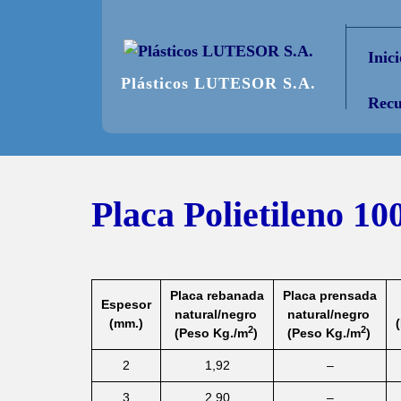
Saltar
al
Inici
contenido
Plásticos LUTESOR S.A.
Recu
Placa Polietileno 
Placa rebanada
Placa prensada
Espesor
natural/negro
natural/negro
(mm.)
2
2
(Peso Kg./m
)
(Peso Kg./m
)
2
1,92
–
3
2,90
–