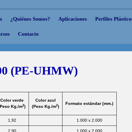
o
¿Quiénes Somos?
Aplicaciones
Perfiles Plástico
rsos
Contacto
1000 (PE-UHMW)
Color verde
Color azul
Formato estándar (mm.)
2
2
(Peso Kg./m
)
(Peso Kg./m
)
1,92
1.000 x 2.000
2,90
1.000 x 2.000